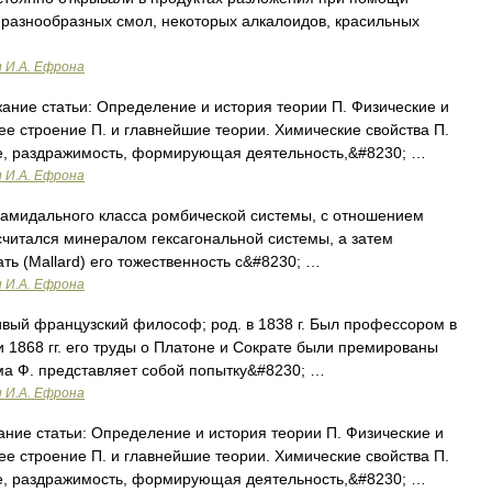
разнообразных смол, некоторых алкалоидов, красильных
и И.А. Ефрона
ние статьи: Определение и история теории П. Физические и
е строение П. и главнейшие теории. Химические свойства П.
ие, раздражимость, формирующая деятельность,&#8230; …
и И.А. Ефрона
амидального класса ромбической системы, с отношением
я считался минералом гексагональной системы, а затем
ать (Mallard) его тожественность с&#8230; …
и И.А. Ефрона
ивый французский философ; род. в 1838 г. Был профессором в
 1868 гг. его труды о Платоне и Сократе были премированы
ма Ф. представляет собой попытку&#8230; …
и И.А. Ефрона
ие статьи: Определение и история теории П. Физические и
е строение П. и главнейшие теории. Химические свойства П.
ие, раздражимость, формирующая деятельность,&#8230; …