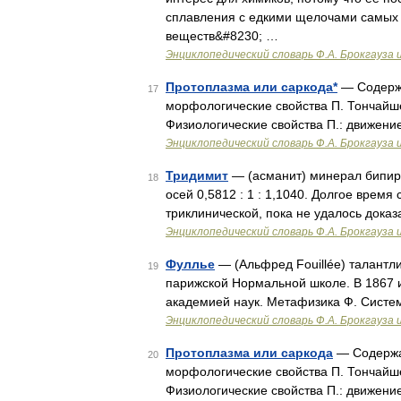
сплавления с едкими щелочами самых 
веществ&#8230; …
Энциклопедический словарь Ф.А. Брокгауза 
Протоплазма или саркода*
— Содержа
17
морфологические свойства П. Тончайше
Физиологические свойства П.: движен
Энциклопедический словарь Ф.А. Брокгауза 
Тридимит
— (асманит) минерал бипир
18
осей 0,5812 : 1 : 1,1040. Долгое врем
триклинической, пока не удалось доказ
Энциклопедический словарь Ф.А. Брокгауза 
Фуллье
— (Альфред Fouillée) талантл
19
парижской Нормальной школе. В 1867 и
академией наук. Метафизика Ф. Систе
Энциклопедический словарь Ф.А. Брокгауза 
Протоплазма или саркода
— Содержан
20
морфологические свойства П. Тончайше
Физиологические свойства П.: движен