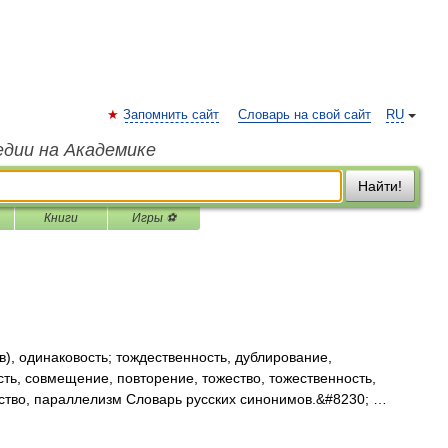
Запомнить сайт
Словарь на свой сайт
RU
едии на Академике
Найти!
Книги
Игры ⚽
), одинаковость; тождественность, дублирование,
ть, совмещение, повторение, тожество, тожественность,
ество, параллелизм Словарь русских синонимов.&#8230; …