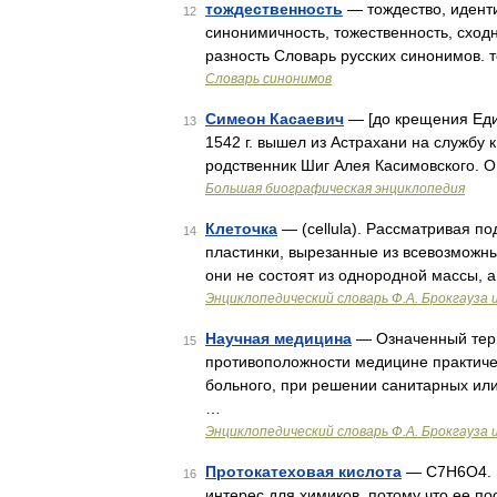
тождественность
— тождество, иденти
12
синонимичность, тожественность, сходн
разность Словарь русских синонимов. 
Словарь синонимов
Симеон Касаевич
— [до крещения Еди
13
1542 г. вышел из Астрахани на службу 
родственник Шиг Алея Касимовского. О
Большая биографическая энциклопедия
Клеточка
— (cellula). Рассматривая п
14
пластинки, вырезанные из всевозможны
они не состоят из однородной массы, 
Энциклопедический словарь Ф.А. Брокгауза 
Научная медицина
— Означенный терм
15
противоположности медицине практичес
больного, при решении санитарных или
…
Энциклопедический словарь Ф.А. Брокгауза 
Протокатеховая кислота
— C7H6O4. Э
16
интерес для химиков, потому что ее п