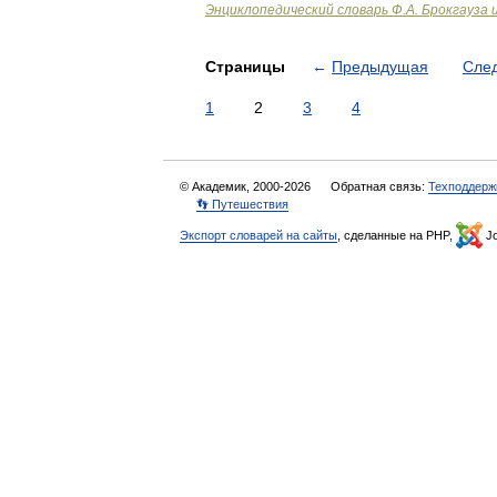
Энциклопедический словарь Ф.А. Брокгауза 
Страницы
←
Предыдущая
Сле
1
2
3
4
© Академик, 2000-2026
Обратная связь:
Техподдерж
👣 Путешествия
Экспорт словарей на сайты
, сделанные на PHP,
Jo