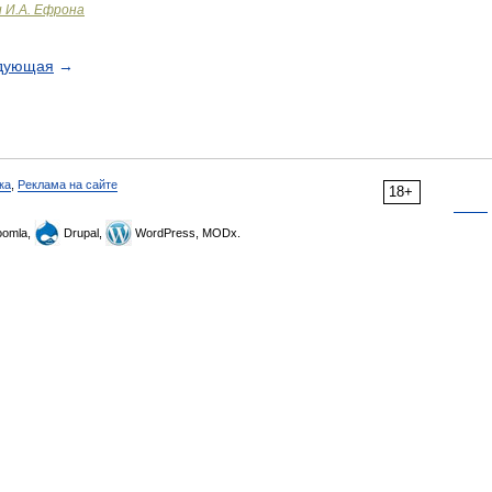
и И.А. Ефрона
дующая
→
ка
,
Реклама на сайте
18+
omla,
Drupal,
WordPress, MODx.