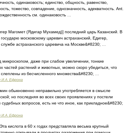
чность, одинаковость; единство, общность, равенство,
ость, тожество, совпадение, однозначность, адекватность. Ant.
тождественность см. одинаковость …
гер Магомет (Ядигар Мухамед)] последний царь Казанский. В
к государю московскому царевич астраханский, Едигер,
 службе астраханского царевича на Москве&#8230; …
од микроскопом, даже при слабом увеличении, тонкие
х частей растений и животных, можно скоро убедиться, что
а слеплены из бесчисленного множества&#8230; …
и И.А. Ефрона
ин обыкновенно неправильно употребляется в смысле
кой; но последняя во всех своих проявлениях у постели
 судебных вопросов, есть не что иное, как прикладное&#8230;
и И.А. Ефрона
та кислота в 60 х годах представляла весьма крупный
остоянно открывали в продуктах разложения при помощи