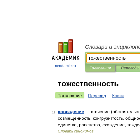
Словари и энциклоп
academic.ru
Толкования
Переводы
тожественность
Толкование
Перевод
Книги
совпадение
— стечение (обстоятельств
11
совмещенность, конгруэнтгость, общнос
единство, равенство, схождение, тожд
Словарь синонимов